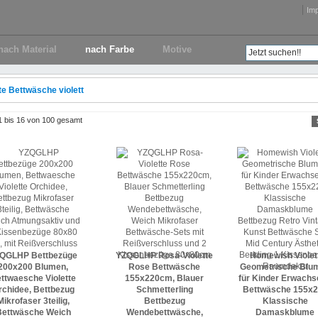
Im
nach Material
nach Farbe
Motive
te Bettwäsche violett
 1 bis 16 von 100 gesamt
QGLHP Bettbezüge
YZQGLHP Rosa-Violette
Homewish Violet
200x200 Blumen,
Rose Bettwäsche
Geometrische Blu
ttwaesche Violette
155x220cm, Blauer
für Kinder Erwach
rchidee, Bettbezug
Schmetterling
Bettwäsche 155x
Mikrofaser 3teilig,
Bettbezug
Klassische
Bettwäsche Weich
Wendebettwäsche,
Damaskblume