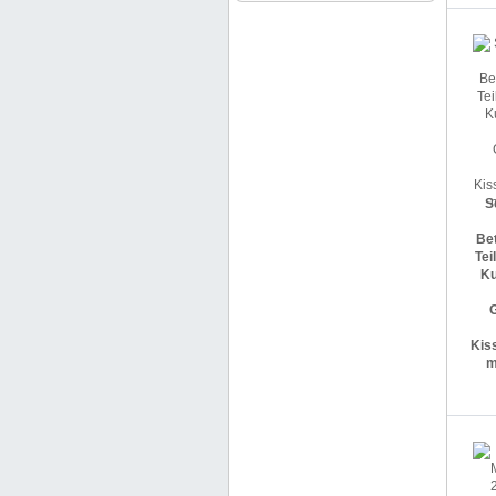
S
Be
Tei
Ku
G
Kis
m