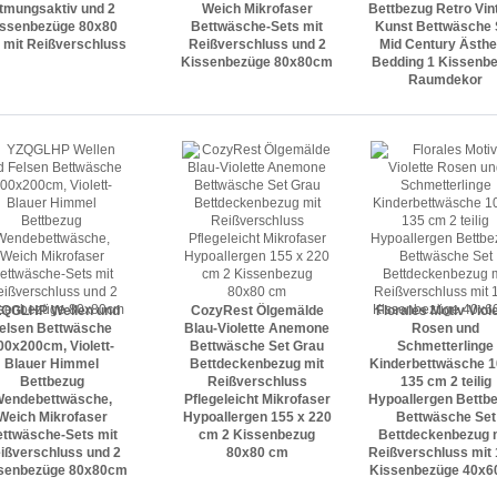
tmungsaktiv und 2
Weich Mikrofaser
Bettbezug Retro Vin
issenbezüge 80x80
Bettwäsche-Sets mit
Kunst Bettwäsche 
 mit Reißverschluss
Reißverschluss und 2
Mid Century Ästhe
Kissenbezüge 80x80cm
Bedding 1 Kissenb
Raumdekor
QGLHP Wellen und
CozyRest Ölgemälde
Florales Motiv Viol
elsen Bettwäsche
Blau-Violette Anemone
Rosen und
00x200cm, Violett-
Bettwäsche Set Grau
Schmetterlinge
Blauer Himmel
Bettdeckenbezug mit
Kinderbettwäsche 1
Bettbezug
Reißverschluss
135 cm 2 teilig
endebettwäsche,
Pflegeleicht Mikrofaser
Hypoallergen Bettbe
Weich Mikrofaser
Hypoallergen 155 x 220
Bettwäsche Set
ttwäsche-Sets mit
cm 2 Kissenbezug
Bettdeckenbezug 
ißverschluss und 2
80x80 cm
Reißverschluss mit 
senbezüge 80x80cm
Kissenbezüge 40x