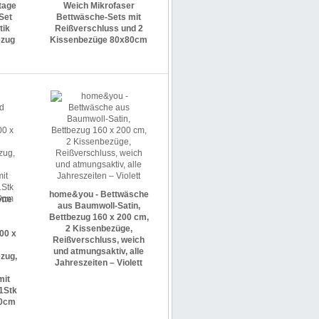
tage
Weich Mikrofaser
Set
Bettwäsche-Sets mit
tik
Reißverschluss und 2
ezug
Kissenbezüge 80x80cm
home&you - Bettwäsche
ette
aus Baumwoll-Satin,
Bettbezug 160 x 200 cm,
2 Kissenbezüge,
00 x
Reißverschluss, weich
und atmungsaktiv, alle
zug,
Jahreszeiten – Violett
mit
1Stk
60cm