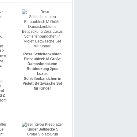
Rosa Schleifenknoten
e
Einbaublech M Größe
he
Damaskenblume
a-
Bettdeckung 2pcs
Luxus
Schleifenbändchen in
e,
Violett Bettwäsche Set
r
für Kinder
mit
d 2
80cm