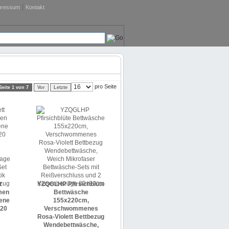
pressum
Kontakt
pro Seite
Seite 1 von 7
Vor
Letzte
t
YZQGLHP Pfirsichblüte
men
Bettwäsche
sene
155x220cm,
220
Verschwommenes
Rosa-Violett Bettbezug
Wendebettwäsche,