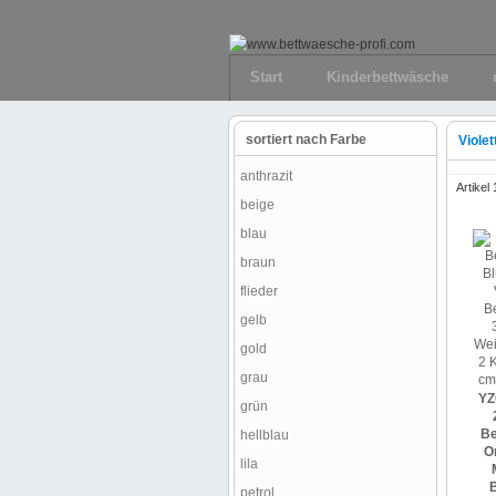
Start
Kinderbettwäsche
sortiert nach Farbe
Violet
anthrazit
Artikel
beige
blau
braun
flieder
gelb
gold
grau
YZ
grün
Be
hellblau
O
lila
petrol