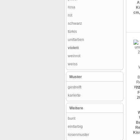
A
rosa
K
cm,
rot
schwarz
türkis
unifarben
violett
weinrot
weiss
Muster
gestreift
YZ
F
karierte
2
Weitere
W
bunt
Be
einfarbig
Re
Kis
rosenmuster