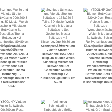
ezhiqeu Weiße und
Sezhiqeu Schwarze und
YZQGLHP Groß
Violette Streifen
Violette Streifen
Blumen Bettwäsc
ttwäsche 200x200 3
Bettwäsche 155x220 3
220x240cm, Ros
lig, 3D Muster Weich
Teilig, 3D Muster Weich
Violette Blumen
schelig Mikrofaser
Kuschelig Mikrofaser
Bettbezug
Bettwäsche Set
Bettwäsche Set
Wendebettwäsch
estreiftes Thema
Gestreiftes Muster
Weich Mikrofase
Bettbezug + 2
Bettbezug + 2
Bettwäsche-Sets 
senbezüge 80x80 cm
Kissenbezüge 80x80 cm
Reißverschluss un
it Reißverschluss
A.220
Kissenbezüge 80x
A.947