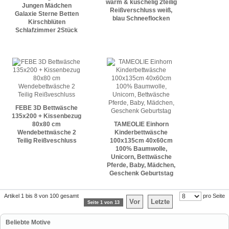
warm & kuschelig 2teilig
Jungen Mädchen
Reißverschluss weiß,
Galaxie Sterne Betten
blau Schneeflocken
Kirschblüten
Schlafzimmer 2Stück
FEBE 3D Bettwäsche
135x200 + Kissenbezug
80x80 cm
TAMEOLIE Einhorn
Wendebettwäsche 2
Kinderbettwäsche
Teilig Reißveschluss
100x135cm 40x60cm
100% Baumwolle,
Unicorn, Bettwäsche
Pferde, Baby, Mädchen,
Geschenk Geburtstag
Artikel 1 bis 8 von 100 gesamt
pro Seite
Vor
Letzte
Seite 1 von 13
Beliebte Motive